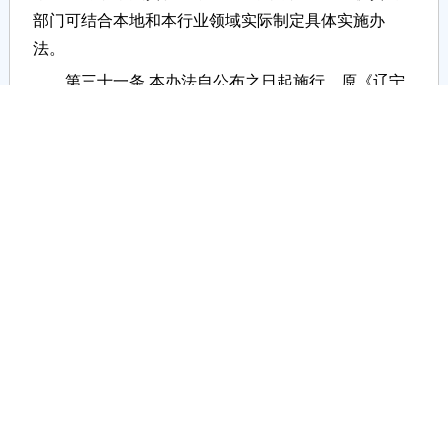
部门可结合本地和本行业领域实际制定具体实施办
法。
第三十一条 本办法自公布之日起施行，原《辽宁
省安全生产违法案件举报奖励办法》（辽安监执法
〔2011〕137号）同时废止。
【打印文章】
【关闭窗口】
【附件下载】
【相关信息】
网站首页
|
关于我们
|
版权设置
|
网站地图