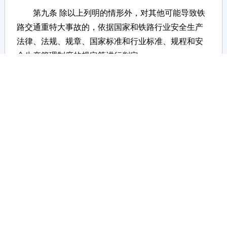
第九条 除以上列明的情形外，对其他可能导致铁
路交通重特大事故的，依据国家和铁路行业安全生产
法律、法规、规章、国家标准和行业标准、规程和安
全生产管理制度的规定等进行判定。
第十条 本判定标准自发布之日起实施。《铁路交
通重大事故隐患判定标准（试行）》（国铁安监规
〔2023〕12号）同时废止。
【打印文章】
【关闭窗口】
【附件下载】
【相关信息】
网站首页
|
关于我们
|
版权设置
|
网站地图