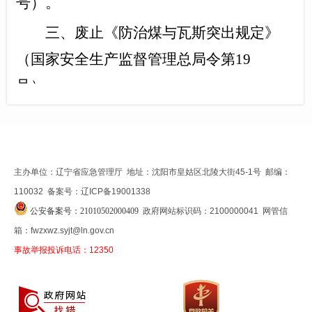
号）。
三、废止《防治煤与瓦斯突出规定》
（国家安全生产监督管理总局令第19
号）。
四、废止《煤矿防治水规定》（国家
安全生产监督管理总局令第28号）。
本决定自公布之日起施行。
主办单位：辽宁省应急管理厅 地址：沈阳市皇姑区北陵大街45-1号 邮编：
110032 备案号：辽ICP备19001338
公安备案号：21010502000409
政府网站标识码：2100000041 网管信
箱：fwzxwz.syjt@ln.gov.cn
事故举报投诉电话：12350