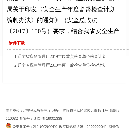
局关于印发〈安全生产年度监督检查计划
编制办法〉的通知》（安监总政法
〔2017〕150号）要求，结合我省安全生产
工作实际，制定辽宁省应急管理厅2019年
附件下载
度安全生产监督检查计划。
1.辽宁省应急管理厅2019年度重点检查单位检查计划
一、工作目标和主要任务
表
2.辽宁省应急管理厅2019年度一般检查单位检查计划
表
（一）工作目标
1.非煤矿山企业检查覆盖率达2.3%以
上，危险化学品生产企业检查覆盖率达
主办单位：辽宁省应急管理厅 地址：沈阳市皇姑区北陵大街45-1号 邮编：
5.4%以上，冶金等工贸行业规模以上企业
110032 备案号：辽ICP备19001338
检查覆盖率达0.5%以上；
公安备案号：21010502000409
政府网站标识码：2100000041 网管信